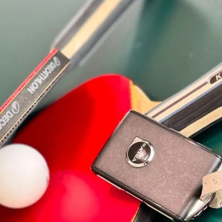
Wakacyjna rywalizacja dl
Wakacyjny tu
Wakacyjne rozgrywki dla dz
zmierz się z innymi uczest
podczas specjalnego szkol
Każdy może spróbować swoi
zaawansowania.
Zapraszamy wszystkich mił
młodszych, jak i dorosłych.
Co tydzień wyłaniamy zwyci
rozgrywek,
Zarejestruj swój udział