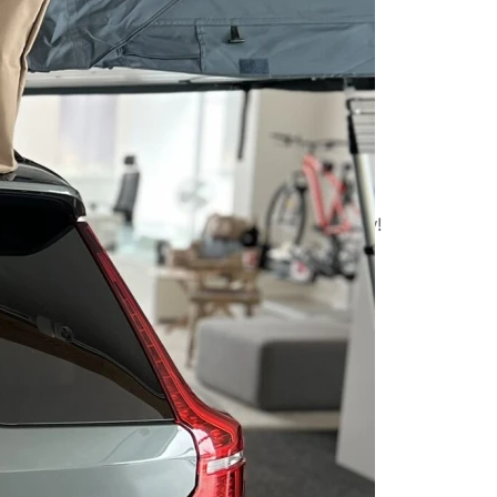
ę i zgarnij wyjątkowe nagrody
onkurs Volvo
ę razem z nami i zawalcz o wyjątkowe nagrody!
 weekend lub voucher na kolekcję Lifestyle
 regulaminie i śledź nasze profile w mediach
ć na bieżąco z kolejnymi wyzwaniami.