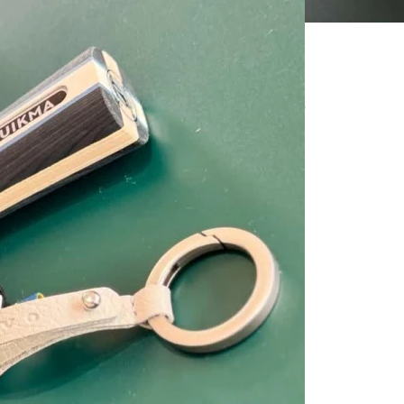
a każdego
rniej tenisa stołowego
ieci i dorosłych! Przyjdź do naszego salonu,
nikami lub skorzystaj ze wskazówek trenera
enia.
ch sił, niezależnie od poziomu
ośników sportowej rywalizacji, zarówno
ęzców
Najlepsi zawodnicy spotkają się w
finale z nagrodami.
!