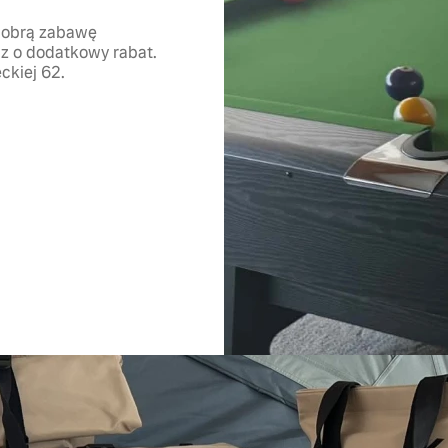
 dobrą zabawę
cz o dodatkowy rabat.
ckiej 62.