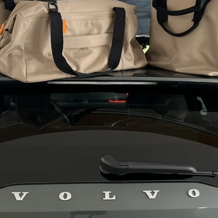
Podejmij wyzwanie, baw si
Wakacyjny k
Przez całe wakacje baw si
Do wygrania m.in. Volvo na
Volvo.
Sprawdź zasady konkursu w
społecznościowych, aby by