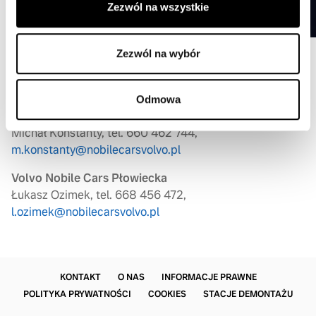
Zezwól na wszystkie
Możesz też skontaktować się z jednym z naszych
Zezwól na wybór
doradców bezpośrednio w salonie lub telefonicznie czy
online.
Odmowa
Volvo Nobile Cars Jerozolimskie
Michał Konstanty, tel. 660 462 744,
m.konstanty@nobilecars
volvo.pl
Volvo Nobile Cars Płowiecka
Łukasz Ozimek, tel. 668 456 472,
l.ozimek@nobilecarsvolvo.pl
KONTAKT
O NAS
INFORMACJE PRAWNE
POLITYKA PRYWATNOŚCI
COOKIES
STACJE DEMONTAŻU