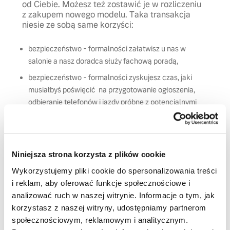
od Ciebie. Możesz też zostawić je w rozliczeniu
z zakupem nowego modelu. Taka transakcja
niesie ze sobą same korzyści:
bezpieczeństwo - formalności załatwisz u nas w
salonie a nasz doradca służy fachową poradą,
bezpieczeństwo - formalności zyskujesz czas, jaki
musiałbyś poświęcić na przygotowanie ogłoszenia,
odbieranie telefonów i jazdy próbne z potencjalnymi
zainteresowanymi
W sprzyjających okolicznościach możemy
wszystko załatwić w jeden dzień. Nie zwlekaj
dłużej, jeśli tylko planujesz sprzedaż sowjego
Niniejsza strona korzysta z plików cookie
używanego Volvo czy zamianę samochodu
skontaktuj się z nami i poznaj warunki.
Wykorzystujemy pliki cookie do spersonalizowania treści
i reklam, aby oferować funkcje społecznościowe i
analizować ruch w naszej witrynie. Informacje o tym, jak
Skontaktuj się z nami
korzystasz z naszej witryny, udostępniamy partnerom
społecznościowym, reklamowym i analitycznym.