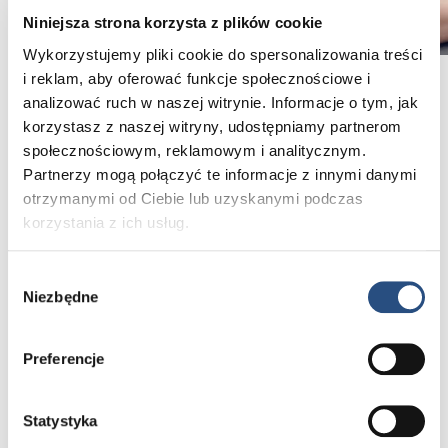
Niniejsza strona korzysta z plików cookie
Wykorzystujemy pliki cookie do spersonalizowania treści
Dlaczego warto pracować
i reklam, aby oferować funkcje społecznościowe i
analizować ruch w naszej witrynie. Informacje o tym, jak
w Nobile Cars?
korzystasz z naszej witryny, udostępniamy partnerom
społecznościowym, reklamowym i analitycznym.
Partnerzy mogą połączyć te informacje z innymi danymi
otrzymanymi od Ciebie lub uzyskanymi podczas
korzystania z ich usług.
Nowoczesny warsztat
Wybór
Pracujesz w profesjonalnie wyposażonym
Niezbędne
zgody
serwisie spełniającym standardy Volvo.
Preferencje
Statystyka