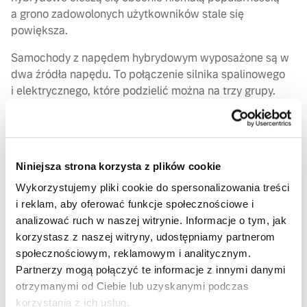
a grono zadowolonych użytkowników stale się
powiększa.
Samochody z napędem hybrydowym wyposażone są w
dwa źródła napędu. To połączenie silnika spalinowego
i elektrycznego, które podzielić można na trzy grupy.
Oprócz hybryd typu plug-in i hybryd pełnych, wyróżnia
się również, tak zwane mild hybrid, czyli miękkie
hybrydy.
Miękka hybryda – Co
Niniejsza strona korzysta z plików cookie
Wykorzystujemy pliki cookie do spersonalizowania treści
to oznacza i jak działa?
i reklam, aby oferować funkcje społecznościowe i
Otóż, napęd mild hybrid to połączenie silnika
analizować ruch w naszej witrynie. Informacje o tym, jak
spalinowego i elektrycznego. Elementem dodatkowym
korzystasz z naszej witryny, udostępniamy partnerom
jest akumulator 48V, który przechowuje energię
społecznościowym, reklamowym i analitycznym.
na potrzeby silnika elektrycznego. W miękkich
Partnerzy mogą połączyć te informacje z innymi danymi
hybrydach, silnik elektryczny nie może samodzielnie
otrzymanymi od Ciebie lub uzyskanymi podczas
napędzać samochodu – jest jednak wykorzystywany
korzystania z ich usług.