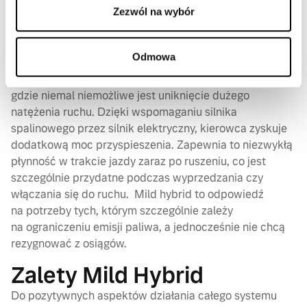
Elektryfikacja Volvo Cars,
Zezwól na wybór
czyli napęd mild hybryd
Samochody Volvo z napędem typu mild hybrid
Odmowa
to rozwiązanie, które sprawdza się szczególnie podczas
poruszania się w przestrzeniach miejskich oraz tam,
gdzie niemal niemożliwe jest uniknięcie dużego
natężenia ruchu. Dzięki wspomaganiu silnika
spalinowego przez silnik elektryczny, kierowca zyskuje
dodatkową moc przyspieszenia. Zapewnia to niezwykłą
płynność w trakcie jazdy zaraz po ruszeniu, co jest
szczególnie przydatne podczas wyprzedzania czy
włączania się do ruchu. Mild hybrid to odpowiedź
na potrzeby tych, którym szczególnie zależy
na ograniczeniu emisji paliwa, a jednocześnie nie chcą
rezygnować z osiągów.
Zalety Mild Hybrid
Do pozytywnych aspektów działania całego systemu