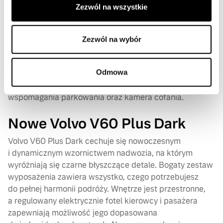
Zezwól na wszystkie
Volvo V60 Plus Bright to przede wszystkim
wyrafinowane wzornictwo nadwozia, na którym
wyróżniają się chromowane detale. W porównaniu
Zezwól na wybór
do wersji podstawowej wersja Plus została wyposażona
w regulowane elektrycznie fotel kierowcy u pasażera.
Odmowa
Bezpieczeństwo manewrowania w ciasnych
przestrzeniach dodatkowo podnosi tylny i przedni układ
wspomagania parkowania oraz kamera cofania.
Nowe Volvo V60 Plus Dark
Volvo V60 Plus Dark cechuje się nowoczesnym
i dynamicznym wzornictwem nadwozia, na którym
wyróżniają się czarne błyszczące detale. Bogaty zestaw
wyposażenia zawiera wszystko, czego potrzebujesz
do pełnej harmonii podróży. Wnętrze jest przestronne,
a regulowany elektrycznie fotel kierowcy i pasażera
zapewniają możliwość jego dopasowana