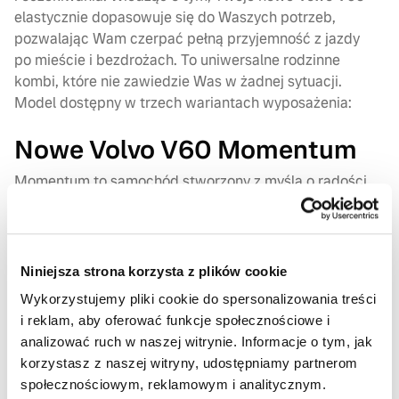
elastycznie dopasowuje się do Waszych potrzeb,
pozwalając Wam czerpać pełną przyjemność z jazdy
po mieście i bezdrożach. To uniwersalne rodzinne
kombi, które nie zawiedzie Was w żadnej sytuacji.
Model dostępny w trzech wariantach wyposażenia:
Nowe Volvo V60 Momentum
Momentum to samochód stworzony z myślą o radości
życia, którą możecie czerpać ze wspólnych podróży
za miasto i nie tylko… To skandynawski charakter
znajdujący wyraz w znakomicie wykonanych detalach
nadwozia i wnętrza, które podkreślają niepowtarzalny
Niniejsza strona korzysta z plików cookie
styl projektowania jednocześnie podnosząc klasę
Wykorzystujemy pliki cookie do spersonalizowania treści
pojazdu i sprawiając, że jest jeszcze bardziej luksusowy.
i reklam, aby oferować funkcje społecznościowe i
analizować ruch w naszej witrynie. Informacje o tym, jak
Nowe Volvo V60 R-Design
korzystasz z naszej witryny, udostępniamy partnerom
społecznościowym, reklamowym i analitycznym.
V60 R-Design to sportowe rodzinne kombi