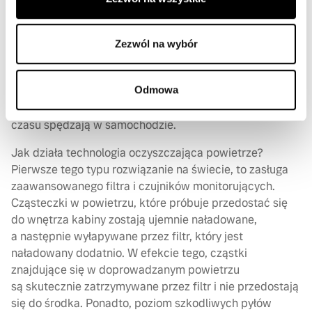
azotu. Technologia skutecznie pomaga redukować lub
eliminować poziom wszelkich zanieczyszczeń i
zawieszonych pyłów PM 2.5. W efekcie powietrze
Zezwól na wybór
we wnętrzu samochodów Volvo jest w pełni bezpieczne
oraz nieuciążliwe dla tych, którzy cierpią na astmę czy
Odmowa
alergie. To przekłada się na podwyższony komfort jazdy,
a przede wszystkim zdrowie tych, którzy dużą ilość
czasu spędzają w samochodzie.
Jak działa technologia oczyszczająca powietrze?
Pierwsze tego typu rozwiązanie na świecie, to zasługa
zaawansowanego filtra i czujników monitorujących.
Cząsteczki w powietrzu, które próbuje przedostać się
do wnętrza kabiny zostają ujemnie naładowane,
a następnie wyłapywane przez filtr, który jest
naładowany dodatnio. W efekcie tego, cząstki
znajdujące się w doprowadzanym powietrzu
są skutecznie zatrzymywane przez filtr i nie przedostają
się do środka. Ponadto, poziom szkodliwych pyłów