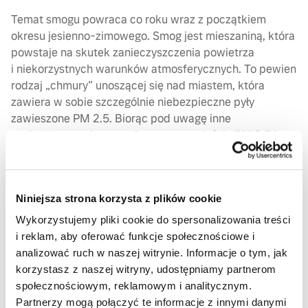
Temat smogu powraca co roku wraz z początkiem
okresu jesienno-zimowego. Smog jest mieszaniną, która
powstaje na skutek zanieczyszczenia powietrza
i niekorzystnych warunków atmosferycznych. To pewien
rodzaj „chmury” unoszącej się nad miastem, która
zawiera w sobie szczególnie niebezpieczne pyły
zawieszone PM 2.5. Biorąc pod uwagę inne
zanieczyszczenia atmosferyczne to właśnie PM 2.5 jest
najbardziej szkodliwy dla zdrowia, ze względu na swoją
drobną, niezauważalną strukturę.
Marka Volvo znana na całym świecie ze szczególnego
Niniejsza strona korzysta z plików cookie
nacisku na bezpieczeństwo i podwyższony komfort
Wykorzystujemy pliki cookie do spersonalizowania treści
jazdy. Wprowadzenie ograniczników prędkości czy
i reklam, aby oferować funkcje społecznościowe i
kamer monitorujących kierowcę to usprawnienia, które
analizować ruch w naszej witrynie. Informacje o tym, jak
zwiększają bezpieczeństwo pojazdów. System poprawy
korzystasz z naszej witryny, udostępniamy partnerom
powietrza w samochodach marki Volvo jest natomiast
społecznościowym, reklamowym i analitycznym.
jednym z ulepszeń mających na celu zadbać o jakość
Partnerzy mogą połączyć te informacje z innymi danymi