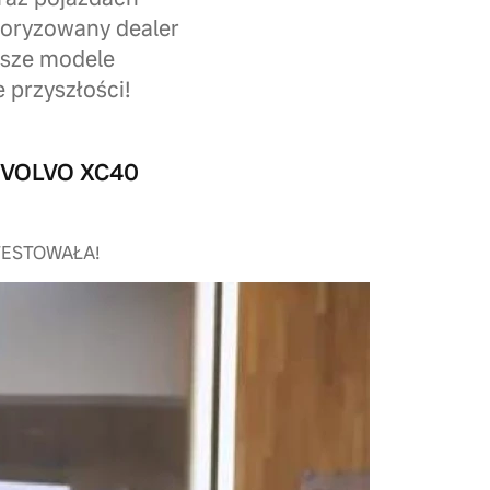
toryzowany dealer
wsze modele
 przyszłości!
 VOLVO XC40
TESTOWAŁA!
a elektrycznym Volvo
ka Katarzyna Glinka – już odbyła jazdę
ektrycznym Volvo XC40 Reacharge. Zobacz
ej wrażenia. A oto atuty posiadania