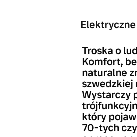
Elektryczn
Troska o lu
Komfort, be
naturalne z
szwedzkiej 
Wystarczy p
trójfunkcyj
który pojawi
70-tych cz