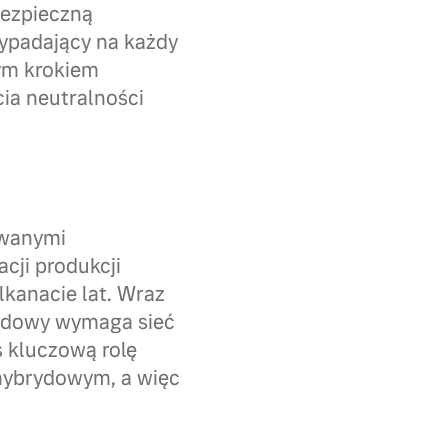
bezpieczną
ypadający na każdy
ym krokiem
cia neutralności
owanymi
cji produkcji
lkanacie lat. Wraz
udowy wymaga sieć
ś kluczową rolę
 hybrydowym, a więc