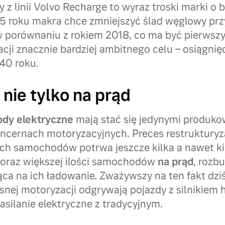
 z linii Volvo Recharge to wyraz troski marki o 
5 roku makra chce zmniejszyć ślad węglowy prz
porównaniu z rokiem 2018, co ma być pierwsz
acji znacznie bardziej ambitnego celu – osiągnię
40 roku.
nie tylko na prąd
dy elektryczne
mają stać się jedynymi produk
ernach motoryzacyjnych. Preces restrukturyza
ych samochodów potrwa jeszcze kilka a nawet ki
coraz większej ilości samochodów
na prąd
, rozb
ca na ich ładowanie. Zważywszy na ten fakt dzi
nej motoryzacji odgrywają pojazdy z silnikiem
zasilanie elektryczne z tradycyjnym.