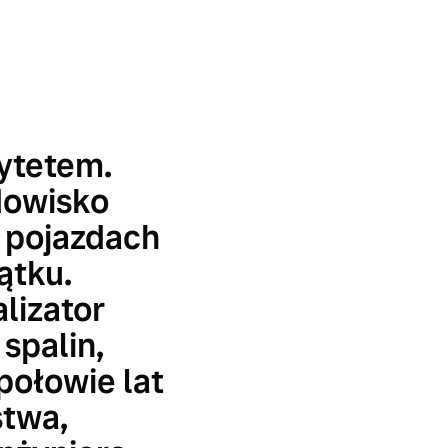
rytetem.
dowisko
 pojazdach
ątku.
lizator
spalin,
połowie lat
stwa,