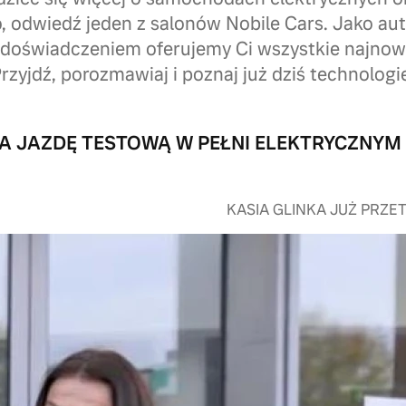
 odwiedź jeden z salonów Nobile Cars. Jako au
 doświadczeniem oferujemy Ci wszystkie najno
rzyjdź, porozmawiaj i poznaj już dziś technologie
A JAZDĘ TESTOWĄ W PEŁNI ELEKTRYCZNYM
KASIA GLINKA JUŻ PRZE
Jazda testow
XC40
Nasza ambasadorka – aktor
testową nowym w pełni el
video skrótowo ukazujące j
elektrycznego samochodu: