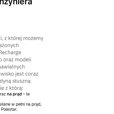
inżyniera
i, z której możemy
sażonych
 Recharge
o oraz modeli
dnawialnych
wisko jest coraz
edyną słuszną
e z którą:
oraz
na prąd
– te
silane w pełni na prąd,
 Polestar.