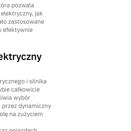
tóra pozwala
elektryczny, jak
tało zastosowane
y efektywnie
lektryczny
ycznego i silnika
ybie całkowicie
liwia wybór
e, przez dynamiczny
rolę na zużyciem
raz pojazdach