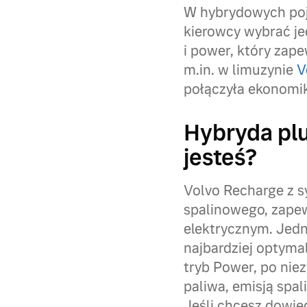
W hybrydowych poja
kierowcy wybrać jed
i power, który zap
m.in. w limuzynie
V
połączyła ekonomik
Hybryda plu
jesteś?
Volvo Recharge z s
spalinowego, zapew
elektrycznym. Jed
najbardziej optyma
tryb Power, po niez
paliwa, emisją spal
Jeśli chcesz dowie