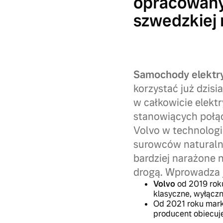
opracowany 
szwedzkiej m
Samochody elektr
korzystać już dzi
w całkowicie elekt
stanowiących połąc
Volvo w technologi
surowców naturalny
bardziej narażone n
drogą. Wprowadza ją
Volvo
od 2019 rok
klasyczne, wyłączn
Od 2021 roku mar
producent obiecuje