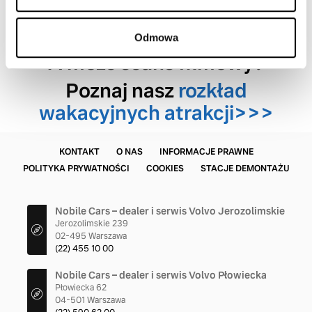
owocową granitę, partyjke
ping-ponga czy bilarda!
Odmowa
A może seans filmowy?
Poznaj nasz
rozkład
wakacyjnych atrakcji>>>
KONTAKT
O NAS
INFORMACJE PRAWNE
POLITYKA PRYWATNOŚCI
COOKIES
STACJE DEMONTAŻU
Nobile Cars – dealer i serwis Volvo Jerozolimskie
Jerozolimskie 239
02-495 Warszawa
(22) 455 10 00
Nobile Cars – dealer i serwis Volvo Płowiecka
Płowiecka 62
04-501 Warszawa