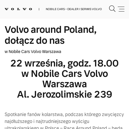
NOBILE CARS – DEALER I SERWIS VOLVO
Volvo around Poland,
dołącz do nas
w Nobile Cars Volvo Warszawa
22 września, godz. 18.00
w Nobile Cars Volvo
Warszawa
Al. Jerozolimskie 239
Spotkanie fanów kolarstwa, podczas którego zwycięzcy
najdłuższego i najtrudniejszego wyścigu
ultrakolarskiego w Polsce – Race Around Poland – będą