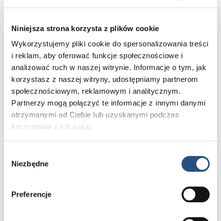
2022 Nobile Cars przygotował dla
uczesntników spotkania i naszych Klientów
Volvo specjalną ofertę na zakup
Niniejsza strona korzysta z plików cookie
akcesoriów rowerowych do samochodów
Wykorzystujemy pliki cookie do spersonalizowania treści
Volvo. Wybierając bagażnik rowerowy
i reklam, aby oferować funkcje społecznościowe i
na hak i hak elektrycznie składany
analizować ruch w naszej witrynie. Informacje o tym, jak
w pakiecie otrzymasz 15% rabatu.
korzystasz z naszej witryny, udostępniamy partnerom
Zapoznaj się z propozycją naszych
społecznościowym, reklamowym i analitycznym.
akcesoriów rowerowych do Volvo.
Partnerzy mogą połączyć te informacje z innymi danymi
otrzymanymi od Ciebie lub uzyskanymi podczas
korzystania z ich usług.
CZYTAJ DALEJ
Wybór
Niezbędne
zgody
Preferencje