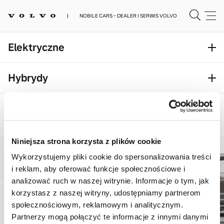
NOBILE CARS – DEALER I SERWIS VOLVO
Elektryczne
SUV
Hybrydy
EX90
SUV
Już od 402 900 zł
Mild-hybrid
XC90 Plug-in
SUV
Już od 394 699 zł
Niniejsza strona korzysta z plików cookie
EX60
Już od 281 900 zł
XC90
Wykorzystujemy pliki cookie do spersonalizowania treści
Już od 344 699 zł
i reklam, aby oferować funkcje społecznościowe i
XC60 Plug-in
analizować ruch w naszej witrynie. Informacje o tym, jak
Już od 274 199 zł
EX40
korzystasz z naszej witryny, udostępniamy partnerom
Już od 231 900 zł
XC60
społecznościowym, reklamowym i analitycznym.
Już od 226 199 zł
Partnerzy mogą połączyć te informacje z innymi danymi
KOMBI