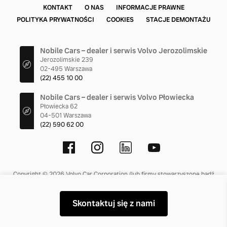
KONTAKT
O NAS
INFORMACJE PRAWNE
POLITYKA PRYWATNOŚCI
COOKIES
STACJE DEMONTAŻU
Nobile Cars – dealer i serwis Volvo Jerozolimskie
Jerozolimskie 239
02-495 Warszawa
(22) 455 10 00
Nobile Cars – dealer i serwis Volvo Płowiecka
Płowiecka 62
04-501 Warszawa
(22) 590 62 00
Copyright © 2026 Volvo Car Corporation (lub firmy stowarzyszone bądź
licencjodawcy).
Skontaktuj się z nami