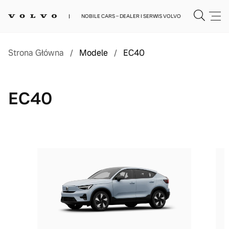
NOBILE CARS – DEALER I SERWIS VOLVO
Strona Główna
/
Modele
/
EC40
EC40